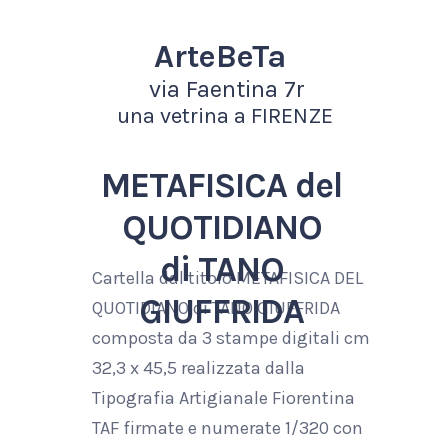
og
ArteBeTa
via Faentina 7r
una vetrina a FIRENZE
METAFISICA del
QUOTIDIANO
di TANO
Cartella dal titolo METAFISICA DEL
GIUFFRIDA
QUOTIDIANO di TANO GIUFFRIDA
composta da 3 stampe digitali cm
32,3 x 45,5 realizzata dalla
Tipografia Artigianale Fiorentina
TAF firmate e numerate 1/320 con